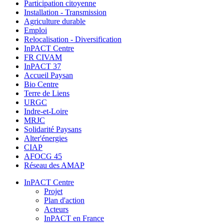
Participation citoyenne
Installation - Transmission
Agriculture durable
Emploi
Relocalisation - Diversification
InPACT Centre
FR CIVAM
InPACT 37
Accueil Paysan
Bio Centre
Terre de Liens
URGC
Indre-et-Loire
MRJC
Solidarité Paysans
Alter'énergies
CIAP
AFOCG 45
Réseau des AMAP
InPACT Centre
Projet
Plan d'action
Acteurs
InPACT en France