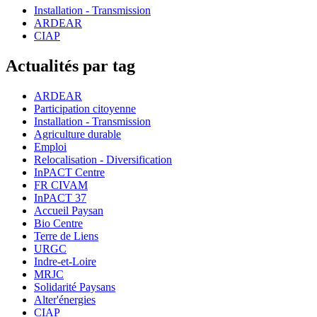
Installation - Transmission
ARDEAR
CIAP
Actualités par tag
ARDEAR
Participation citoyenne
Installation - Transmission
Agriculture durable
Emploi
Relocalisation - Diversification
InPACT Centre
FR CIVAM
InPACT 37
Accueil Paysan
Bio Centre
Terre de Liens
URGC
Indre-et-Loire
MRJC
Solidarité Paysans
Alter'énergies
CIAP