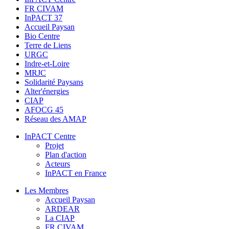
FR CIVAM
InPACT 37
Accueil Paysan
Bio Centre
Terre de Liens
URGC
Indre-et-Loire
MRJC
Solidarité Paysans
Alter'énergies
CIAP
AFOCG 45
Réseau des AMAP
InPACT Centre
Projet
Plan d'action
Acteurs
InPACT en France
Les Membres
Accueil Paysan
ARDEAR
La CIAP
FR CIVAM