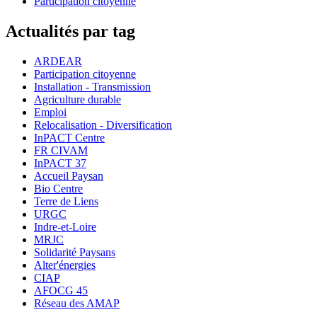
Participation citoyenne
Actualités par tag
ARDEAR
Participation citoyenne
Installation - Transmission
Agriculture durable
Emploi
Relocalisation - Diversification
InPACT Centre
FR CIVAM
InPACT 37
Accueil Paysan
Bio Centre
Terre de Liens
URGC
Indre-et-Loire
MRJC
Solidarité Paysans
Alter'énergies
CIAP
AFOCG 45
Réseau des AMAP