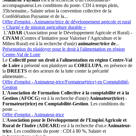
accompagnateur.Les conditions du poste- CDI à temps plein,
35h/semaine,- Salaire selon la convention collective de la
Confédération Paysanne et de la...
Offre d'emploi - Animateur/trice de développement agricole et rural
« Chargé·e de mission agriculture durable »
L’
ADAR
(Association pour le Développement Agricole et Rural) -
CIVAM
(Centres d’Initiative pour Valoriser l’Agriculture et le
Milieu Rural) est à la recherche d'un(e)
animateur/trice de
...
Présentation du plaidoyer pour le droit à l'alimentation en région
Centre-Val de Loire
Le
Collectif pour un droit à l'alimentation en région Centre-Val
de Loire
a présenté son plaidoyer au
CORELUPA
, en présence de
la
DREETS
et des acteurs de la lutte contre la précarité
alimentaire...
Offre d'emploi - Animateur-trice/Formateur(trice) en Comptabilité-
Gestion
L'Association de Formation Collective à la comptabilité et à la
Gestion
(
AFOCG
) est à la recherche d'un(e)
Animateur(trice) -
Formateur(trice) en Comptabilité-Gestion
. Les conditions du
poste ...
Offre d'emploi - Animateur-trice
L'
Association pour le Développement de l’Emploi Agricole et
Rural de l'Indre
(
ADEARI
) est à la recherche d'un.e
Animateur-
trice
. Les conditions du poste : CDI à 80 %, Salaire et