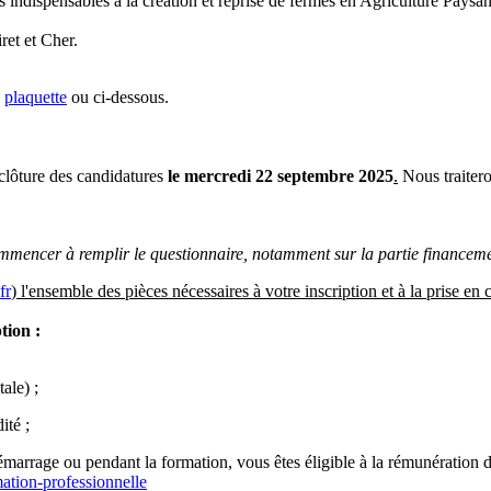
 indispensables à la création et reprise de fermes en Agriculture Paysan
ret et Cher.
e
plaquette
ou ci-dessous.
 clôture des candidatures
le mercredi 22 septembre 2025
.
Nous traitero
commencer à remplir le questionnaire, notamment sur la partie financem
fr
) l'ensemble des pièces nécessaires à votre inscription et à la prise en
tion :
ale) ;
ité ;
age ou pendant la formation, vous êtes éligible à la rémunération des s
mation-professionnelle