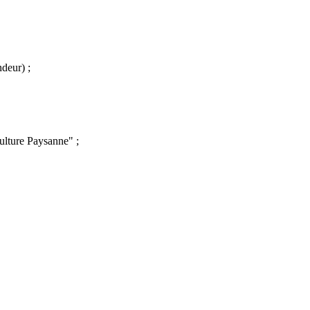
ndeur) ;
ulture Paysanne" ;