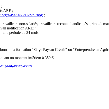
 :
its ARE ;
ntre.org/s/4wAa63AKrkcRnog
;
, travailleurs non-salariés, travailleurs reconnu handicapés, primo dema
ail notification ARE) ;
ur une période de 24 mois.
ionnant la formation "Stage Paysan Créatif" ou "Entreprendre en Agric
quant un montant inférieur à 350 €.
.dupont@ciap-cvl.fr