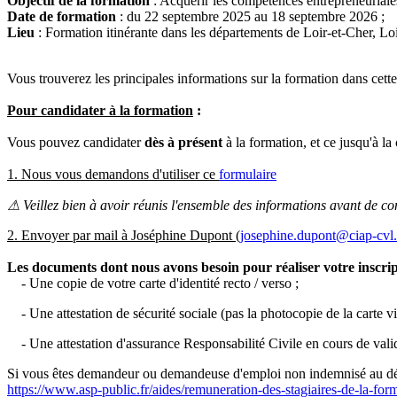
Objectif de la formation
: Acquérir les compétences entrepreneuriales
Date de formation
: du 22 septembre 2025 au 18 septembre 2026 ;
Lieu
: Formation itinérante dans les départements de Loir-et-Cher, Loi
Vous trouverez les principales informations sur la formation dans cett
Pour candidater à la formation
:
Vous pouvez candidater
dès à présent
à la formation, et ce jusqu'à la
1. Nous vous demandons d'utiliser ce
formulaire
⚠
Veillez bien à avoir réunis l'ensemble des informations avant de 
2. Envoyer par mail à Joséphine Dupont (
josephine.dupont@ciap-cvl.
Les documents dont nous avons besoin pour réaliser votre inscrip
- Une copie de votre carte d'identité recto / verso ;
- Une attestation de sécurité sociale (pas la photocopie de la carte vit
- Une attestation d'assurance Responsabilité Civile en cours de valid
Si vous êtes demandeur ou demandeuse d'emploi non indemnisé au démarr
https://www.asp-public.fr/aides/remuneration-des-stagiaires-de-la-for