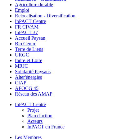
Agriculture durable
Emploi
Relocalisation - Diversification
InPACT Centre
FR CIVAM
InPACT 37
Accueil Paysan
Bio Centre
Terre de Liens
URGC
Indre-et-Loire
MRJC
Solidarité Paysans
Alter'énergies
CIAP
AFOCG 45
Réseau des AMAP
InPACT Centre
Projet
Plan d'action
Acteurs
InPACT en France
Les Membres