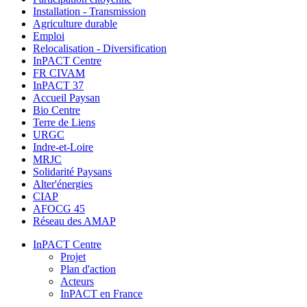
Installation - Transmission
Agriculture durable
Emploi
Relocalisation - Diversification
InPACT Centre
FR CIVAM
InPACT 37
Accueil Paysan
Bio Centre
Terre de Liens
URGC
Indre-et-Loire
MRJC
Solidarité Paysans
Alter'énergies
CIAP
AFOCG 45
Réseau des AMAP
InPACT Centre
Projet
Plan d'action
Acteurs
InPACT en France