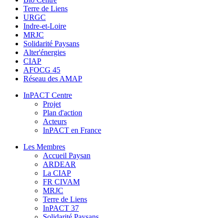
Terre de Liens
URGC
Indre-et-Loire
MRJC
Solidarité Paysans
Alter'énergies
CIAP
AFOCG 45
Réseau des AMAP
InPACT Centre
Projet
Plan d'action
Acteurs
InPACT en France
Les Membres
Accueil Paysan
ARDEAR
La CIAP
FR CIVAM
MRJC
Terre de Liens
InPACT 37
Solidarité Paysans