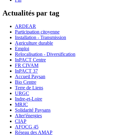
Actualités par tag
ARDEAR
Participation citoyenne
Installation - Transmission
Agriculture durable
Emploi
Relocalisation - Diversification
InPACT Centre
FR CIVAM
InPACT 37
Accueil Paysan
Bio Centre
Terre de Liens
URGC
Indre-et-Loire
MRJC
Solidarité Paysans
Alter'énergies
CIAP
AFOCG 45
Réseau des AMAP