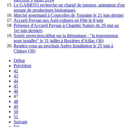
Le GABBTO recherche un chargé de mission, animateur d'un
groupe de producteurs biologiques
Marché gourmand à Courcelles de Touraine le 21 juin dernier
Accueil Paysan aux Agri-cultures en Fête le 8 juin
Présence d'Accueil Paysan à Chapitre Nature du 29 mai au
1er juin derniers
Soirée projection-débat sur la thématique : "la transmission
pour installer" le 31 juillet à Buxières d'Aillac (36)
Rendez-vous au prochain Apéro Installation le 25 juin à
Chitray (36)
Début
Précédent
42
43
44
45
46
47
48
49
50
51
Suivant
Fin