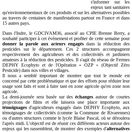
s'informer sur les
enjeux tant sanitaires
qu'environnementaux de ces produits et sur les alternatives possibles
au travers de centaines de manifestations partout en France et dans
15 autres pays.
Dans l'Indre, le GDCIVAM36, associé au CPIE Brenne Berry, a
souhaité participer à cet évènement et profiter de cette semaine pour
donner la parole aux acteurs engagés
dans la réduction des
pesticides sur le département. Ces 2 structures accompagnent
respectivement des agriculteurs et des collectivités et jardiniers
amateurs à la réduction des pesticides. Il s'agit du réseau de Fermes
DEPHY Ecophyto et de l'Opération « OZP » (Objectif Zéro
Pesticide) dans nos villes et villages.
Il nous a semblé important de montrer que tout le monde est
concerné par cette problématique et que des efforts pour réduire leur
usage sont faits et sont à faire tant en zone agricole qu'en zone non
agricole.
La demi-journée sera basée sur des
échanges
autour de courtes
projections de films et elle laissera une place importante aux
témoignages
d'agriculteurs engagés dans DEPHY Ecophyto, aux
témoignages de collectivités (comme la Commune de Rivarennes)
ou d'autres structures comme le lycée Blaise Pascal, où se déroulera
l'après midi. L'objectif est de réunir ces différents acteurs autour des
enjeux qui les rassemblent, de montrer des exemples d'
alternatives