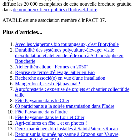
diffuse les 20 000 exemplaires de cette nouvelle brochure gratuite,
dans
de nombreux lieux publics d'Indre-et-Loire
.
ATABLE est une association membre d'InPACT 37.
Plus d'articles...
Avec les vignerons bio tourangeaux, c'est Biotyfoule
Durabilité des systèmes polyculture-élevage: visite
d'exploitation et ateliers de réflexion à St Christophe en
Boucherie
Atelier thématique "Fermes en 2050"
Reprise de ferme d'élevage laitier en Bio
Recherche associé(e) en vue d'une installation
Manger local, c'est déjà pas mal !
Agroforesterie : expertise de projets et chantier collectif de
taille
Fête Paysanne dans le Cher
60 participants à la soirée transmission dans l'Indre
Fête Paysanne dans l'Indre
Fête Paysanne dans le Loir-et-Cher
Agri-cultures en fête... et en photos !
Deux maraîchers bio installés à Saint-Paterne-Racan
Retour sur la journée paysanne à Crozon-sur-Vauvre,
mercredi 9 juillet 2014