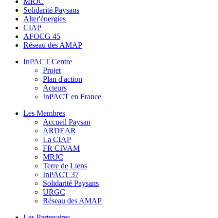
MRJC
Solidarité Paysans
Alter'énergies
CIAP
AFOCG 45
Réseau des AMAP
InPACT Centre
Projet
Plan d'action
Acteurs
InPACT en France
Les Membres
Accueil Paysan
ARDEAR
La CIAP
FR CIVAM
MRJC
Terre de Liens
InPACT 37
Solidarité Paysans
URGC
Réseau des AMAP
Les Partenaires