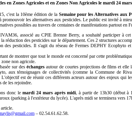
icides en Zones Agricoles et en Zones Non Agricoles le mardi 24 ma
, c'est la 10ème édition de la
Semaine pour les Alternatives aux Pe
 à promouvoir les alternatives aux pesticides. Le public est invité à mi
ernatives possibles au travers de centaines de manifestations partout en 
IVAM36, associé au CPIE Brenne Berry, a souhaité participer à cet 
la réduction des pesticides sur le département. Ces 2 structures accompa
on des pesticides. Il s'agit du réseau de Fermes DEPHY Ecophyto et 
tant de montrer que tout le monde est concerné par cette problématique et
n zone non agricole.
 basée sur des
échanges
autour de courtes projections de films et elle
, aux témoignages de collectivités (comme la Commune de Rivaren
. L'objectif est de réunir ces différents acteurs autour des enjeux qui 
 de les rejoindre.
ons donc le
mardi 24 mars après midi
, à partir de 13h30 (début à
oux (parking à l'extérieur du lycée). L'après midi se terminera vers 17h
article.
maylis@gmail.com
– 02.54.61.62.58.