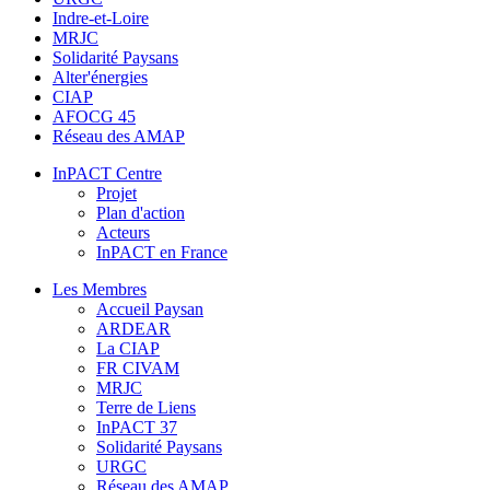
Indre-et-Loire
MRJC
Solidarité Paysans
Alter'énergies
CIAP
AFOCG 45
Réseau des AMAP
InPACT Centre
Projet
Plan d'action
Acteurs
InPACT en France
Les Membres
Accueil Paysan
ARDEAR
La CIAP
FR CIVAM
MRJC
Terre de Liens
InPACT 37
Solidarité Paysans
URGC
Réseau des AMAP