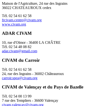
Maison de l'Agriculture, 24 rue des Ingrains
36022 CHATEAUROUX cedex
Tél. 02 54 61 62 58
frcivam.centre@civam.org
www.civam.org
ADAR CIVAM
10, rue d'Olmor - 36400 LA CHÂTRE
Tél. 02 54 48 08 82
adar.civam@gmail.com
CIVAM du Carroir
Tél. 02 54 61 62 58
24, rue des Ingrains - 36002 Châteauroux
carroir.spea@civam.org
CIVAM de Valençay et du Pays de Bazelle
Tél. 02 54 00 13 99
7 rue des Templiers - 36600 Valençay
civam.valencay@civam.org