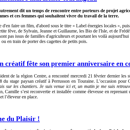
utrement dit un temps de rencontre entre porteurs de projet agricol
es et ces femmes qui souhaitent vivre du travail de la terre.
ie d'en faire un film, d'abord sous le titre « Label énergies locales », pu
etite fève, de Sylvain, Jeanne et Guillaume, les Bio de l'Isle, et de Fréd
e sont pas issus de familles d'agriculteurs et pourtant les voilà aujourd'h
, ou en train de porter des cagettes de petits pois.
n créatif fête son premier anniversaire en
dent de la région Centre, a rencontré mercredi 21 février dernier les st
 du stage paysan créatif à Perrusson en Touraine. L’occasion pour 
s sur les chantiers. Je suis venue ici et, un matin je me suis retrouv
, Camille s’est reconvertie et installée comme éleveuse en reprenant
t l’éleveur en place.
e du Plaisir !