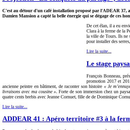
C'est au détour d'un café installation proposé par l'ADEAR 37, a
Damien Mansion a capté la belle énergie qui se dégage de ces homm
De cet élan, il a eu env
Clara à la ferme de la P
la ville de Tours. Ils n
pour installer des serres
Lire la suite...
Le stage paysa
François Bonneau, prési
promotion 2017 et 2018
ancienne peintre en bâtiment, de raconter son histoire
« Je m’ennuyai
livraisons avec ma cousine »
. Forte de son immersion chez un paysan
quatre cents brebis avec Jeanne Cornuet, fille de de Dominique Cornue
Lire la suite...
ADDEAR 41 : Apéro territoire #3 à la ferm