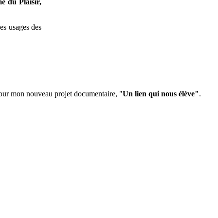
me du Plaisir,
les usages des
f pour mon nouveau projet documentaire, "
Un lien qui nous élève"
.