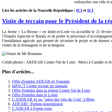
enfourcher son vélo et a
Lire les articles de la Nouvelle République :
ICI
et
ICI
Visite de terrain pour le Président de la ré
La ferme « La Brosse » en Indre-et-Loire va accueillir le 21 févr
l’Emploi Agricole et Rural), et de porter le processus d’accompagneme
l’installation agricole qui permet de sécuriser le projet et de donner 
visites de la fromagerie et de la bergerie.
Crédit photos : ARDEAR Centre-Val de Loire - Merci à Camille et J
Plus d'articles...
Offre d'emploi ADEAR en Touraine
InPACT Centre recrute un stagiaire
Offre d'emploi dans la région Centre-Val de Loire
Offre d'emploi dans le Loiret
L'ADDEAR 41 au "salon des vins du Coin" à Blois
ADEARI : Parlons transmission
L'ADEAR à Ferme expo