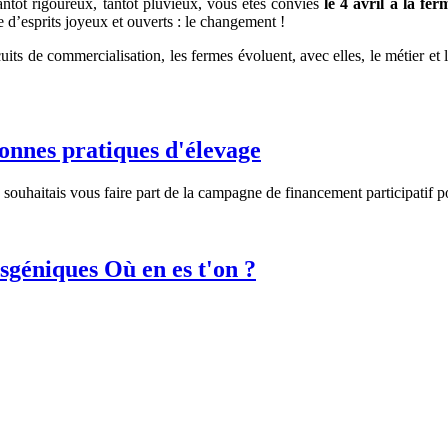
antôt rigoureux, tantôt pluvieux, vous êtes conviés
le 4 avril à la fer
e d’esprits joyeux et ouverts : le changement !
its de commercialisation, les fermes évoluent, avec elles, le métier et 
onnes pratiques d'élevage
je souhaitais vous faire part de la campagne de financement participati
niques Où en es t'on ?