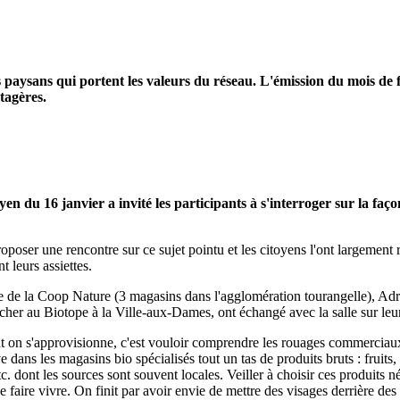
aysans qui portent les valeurs du réseau. L'émission du mois de f
tagères.
du 16 janvier a invité les participants à s'interroger sur la façon 
roposer une rencontre sur ce sujet pointu et les citoyens l'ont largement r
t leurs assiettes.
e de la Coop Nature (3 magasins dans l'agglomération tourangelle), Ad
her au Biotope à la Ville-aux-Dames, ont échangé avec la salle sur leurs
nt on s'approvisionne, c'est vouloir comprendre les rouages commerciau
 dans les magasins bio spécialisés tout un tas de produits bruts : fruits
etc. dont les sources sont souvent locales. Veiller à choisir ces produits
 le faire vivre. On finit par avoir envie de mettre des visages derrière d