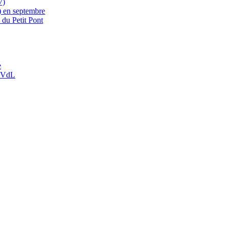
7)
6) en septembre
du Petit Pont
e
e-VdL