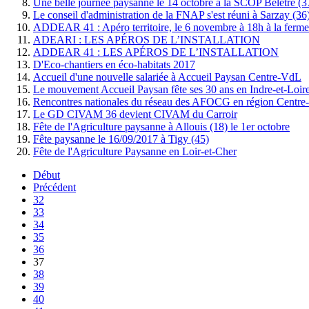
Une belle journée paysanne le 14 octobre à la SCOP Belêtre (3
Le conseil d'administration de la FNAP s'est réuni à Sarzay (3
ADDEAR 41 : Apéro territoire, le 6 novembre à 18h à la ferme 
ADEARI : LES APÉROS DE L’INSTALLATION
ADDEAR 41 : LES APÉROS DE L’INSTALLATION
D'Eco-chantiers en éco-habitats 2017
Accueil d'une nouvelle salariée à Accueil Paysan Centre-VdL
Le mouvement Accueil Paysan fête ses 30 ans en Indre-et-Loir
Rencontres nationales du réseau des AFOCG en région Centr
Le GD CIVAM 36 devient CIVAM du Carroir
Fête de l'Agriculture paysanne à Allouis (18) le 1er octobre
Fête paysanne le 16/09/2017 à Tigy (45)
Fête de l'Agriculture Paysanne en Loir-et-Cher
Début
Précédent
32
33
34
35
36
37
38
39
40