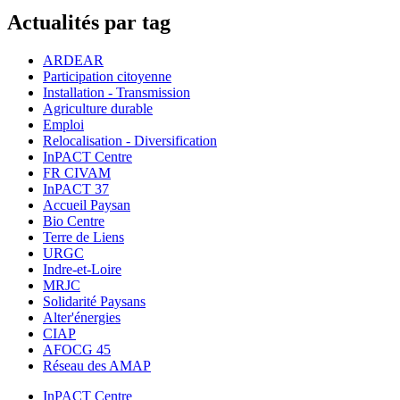
Actualités par tag
ARDEAR
Participation citoyenne
Installation - Transmission
Agriculture durable
Emploi
Relocalisation - Diversification
InPACT Centre
FR CIVAM
InPACT 37
Accueil Paysan
Bio Centre
Terre de Liens
URGC
Indre-et-Loire
MRJC
Solidarité Paysans
Alter'énergies
CIAP
AFOCG 45
Réseau des AMAP
InPACT Centre