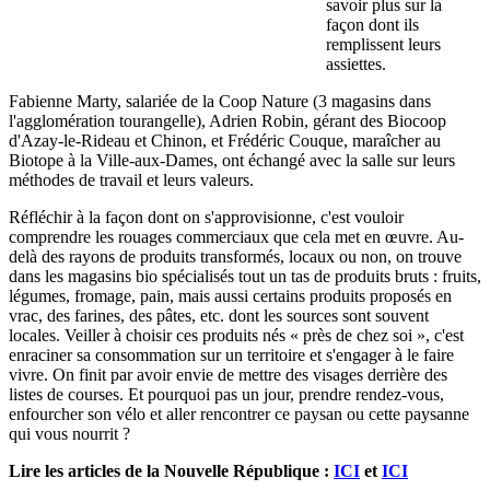
savoir plus sur la
façon dont ils
remplissent leurs
assiettes.
Fabienne Marty, salariée de la Coop Nature (3 magasins dans
l'agglomération tourangelle), Adrien Robin, gérant des Biocoop
d'Azay-le-Rideau et Chinon, et Frédéric Couque, maraîcher au
Biotope à la Ville-aux-Dames, ont échangé avec la salle sur leurs
méthodes de travail et leurs valeurs.
Réfléchir à la façon dont on s'approvisionne, c'est vouloir
comprendre les rouages commerciaux que cela met en œuvre. Au-
delà des rayons de produits transformés, locaux ou non, on trouve
dans les magasins bio spécialisés tout un tas de produits bruts : fruits,
légumes, fromage, pain, mais aussi certains produits proposés en
vrac, des farines, des pâtes, etc. dont les sources sont souvent
locales. Veiller à choisir ces produits nés « près de chez soi », c'est
enraciner sa consommation sur un territoire et s'engager à le faire
vivre. On finit par avoir envie de mettre des visages derrière des
listes de courses. Et pourquoi pas un jour, prendre rendez-vous,
enfourcher son vélo et aller rencontrer ce paysan ou cette paysanne
qui vous nourrit ?
Lire les articles de la Nouvelle République :
ICI
et
ICI