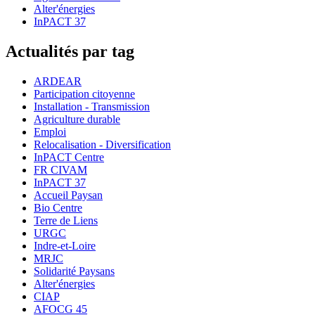
Alter'énergies
InPACT 37
Actualités par tag
ARDEAR
Participation citoyenne
Installation - Transmission
Agriculture durable
Emploi
Relocalisation - Diversification
InPACT Centre
FR CIVAM
InPACT 37
Accueil Paysan
Bio Centre
Terre de Liens
URGC
Indre-et-Loire
MRJC
Solidarité Paysans
Alter'énergies
CIAP
AFOCG 45