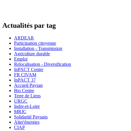
Actualités par tag
ARDEAR
Participation citoyenne
Installation - Transmission
Agriculture durable
Emploi
Relocalisation - Diversification
InPACT Centre
FR CIVAM
InPACT 37
Accueil Paysan
Bio Centre
Terre de Liens
URGC
Indre-et-Loire
MRJC
Solidarité Paysans
Alter'énergies
CIAP