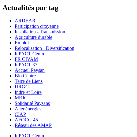
Actualités par tag
ARDEAR
Participation citoyenne
Installation - Transmission
Agriculture durable
Emploi
Relocalisation - Diversification
InPACT Centre
FR CIVAM
InPACT 37
Accueil Paysan
Bio Centre
Terre de Liens
URGC
Indre-et-Loire
MRJC
Solidarité Paysans
Alter'énergies
CIAP
AFOCG 45
Réseau des AMAP
InPACT Centre