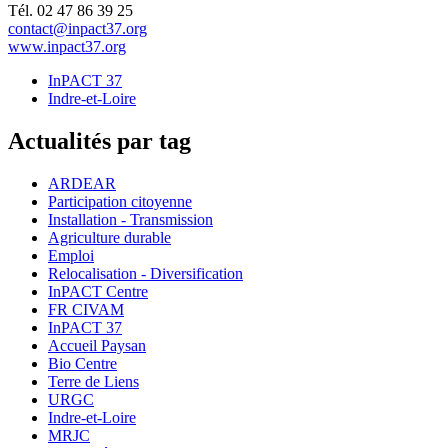
Tél. 02 47 86 39 25
contact@inpact37.org
www.inpact37.org
InPACT 37
Indre-et-Loire
Actualités par tag
ARDEAR
Participation citoyenne
Installation - Transmission
Agriculture durable
Emploi
Relocalisation - Diversification
InPACT Centre
FR CIVAM
InPACT 37
Accueil Paysan
Bio Centre
Terre de Liens
URGC
Indre-et-Loire
MRJC