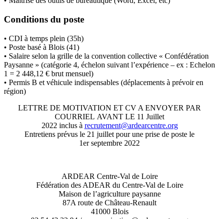
•
Maitrise des outils de bureautique (Word, Excel, etc)
Conditions du poste
•
CDI à temps plein (35h)
•
Poste basé à Blois (41)
•
Salaire selon la grille de la convention collective «
Confédération
Paysanne
»
(catégorie 4,
échelon suivant l’expérience
–
ex
: Echelon
1 = 2 448,12 € brut mensuel)
•
Permis B et véhi
cule indispensables (déplacements à prévoir en
région)
LETTRE DE MOTIVATION ET CV A ENVOYER PAR
COURRIEL
AVANT LE 11 Juillet
2022 inclus
à
recrutement@ardearcentre.org
Entretiens prévus le 21 juillet pour une prise de poste le
1
er
septembre 2022
ARDEAR Centre
-
Val de Loire
Fédération des ADEAR du Centre
-
Val de Loire
Maison de l’agriculture paysanne
87A route de Château
-
Renault
41000 Blois