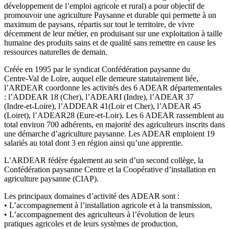
développement de l’emploi agricole et
rural) a pour objectif de
promouvoir une agriculture Paysanne et durable qui permette à un
maximum
de paysans, répartis sur tout le territoire, de vivre
décemment de leur métier, en produis
ant sur une
exploitation à taille
humaine des produits sains et de qualité sans remettre en cause les
ressources
naturelles de demain.
Créée en 1995 par le syndicat Confédération paysanne du
Centre
-
Val d
e Loire, auquel elle demeure
statutairement liée,
l’ARDEAR coordonne les activités des 6 ADEAR départementales
: l’ADDEAR 18
(Cher), l’ADEARI (Indre), l’ADEAR 37
(Indre
-
et
-
Loire), l’ADDEAR 41(Loir et Cher), l’ADEAR 45
(Loiret),
l’ADEAR28 (Eure
-
et
-
Loir). Le
s 6 ADEAR rassemblent au
total environ 700 adhérents, en majorité des
agriculteurs inscrits dans
une démarche d’agriculture paysanne. Les ADEAR emploient 19
salariés au
total dont 3 en région ainsi qu’une apprentie.
L’ARDEAR fédère également au sein d’un s
econd collège, la
Confédération paysanne Centre et la
Coopérative d’installation en
agriculture paysanne (CIAP).
Les principaux domaines d’activité des ADEAR sont :
•
L’accompagnement à l’installation agricole et à la transmission,
•
L’accompagnement des agric
ulteurs à l’évolution de leurs
pratiques agricoles et de leurs
systèmes de production,