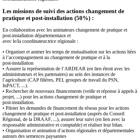
Les missions de
suivi
des actions changement de
pratique et post
-
installation (50%) :
En collaboration avec les animateurs changement de pratique et
post
-
installation départementaux et
avec
le/la coordinateur.trice régionale :
•
Organiser et animer les temps de mutualisation sur les actions liées
à l’accompagnement au
changement de pratique et à la
post
-
installation
•
Assurer la représentation de l’ARDEAR (en lien étroit avec les
administrateurs
et les
partenaires) au sein des instances
de
l’agriculture
(CAP filières, PEI, groupes de travail du PSN,
InPACT, ...).
•
Rechercher de nouveaux financements (veille et réponse à appels à
projet, ...) pour les actions
chan
gement de pratique
et
post
-
installation.
•
Piloter les demandes de financement du réseau pour les actions
changement de pratique et
post
-
installation (auprès du Conseil
Régional, de la DRAAF, ...), assurer leur suivi
(en lien avec
la
responsable administrative et comptable) et réaliser leur bilan.
•
Organisation et animation d’actions régionales et départementales
a
utours des semences
paysannes