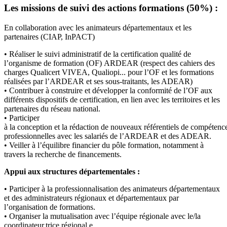
Les missions de
suivi des actions
forma
tion
s
(50%) :
En collaboration avec les animateurs départementaux et les
partenaires (CIAP, InPACT)
•
Réaliser le suivi administratif
de
la
certification qualité de
l’organisme de formation (OF)
ARDEAR (respect des cahiers des
charges
Qualicert VIVEA, Qualiopi... pour l’OF et les
formations
réalisées par l’ARDEAR et ses sous
-
traitants, les ADEAR)
•
Contribuer à construire et développer la conformité de l’OF aux
différents dispositifs de
certification, en lien avec les territoires et les
p
artenaires du réseau national.
•
Participer
à
la
conception
et
la
rédaction
de
nouveaux
référentiels
de
compétenc
professionnelles avec les salariés de l’ARDEAR et des ADEAR.
•
Veiller à l’équilibre financier du pôle formation, notamment à
travers la
recherche de
financements.
Appui aux structures départementales :
•
Participer à la professionnalisation des animateurs départementaux
et des administrateurs
régionaux et départementaux par
l’organisation de formations.
•
Organiser la mutualisation avec l’équi
pe régionale avec le/la
coordinateur.trice régional.e.