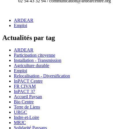
02 54 43 32 94 /
co
mmunicatio
n
@ardearcentre.org
ARDEAR
Emploi
Actualités par tag
ARDEAR
Participation citoyenne
Installation - Transmission
Agriculture durable
Emploi
Relocalisation - Diversification
InPACT Centre
FR CIVAM
InPACT 37
Accueil Paysan
Bio Centre
Terre de Liens
URGC
Indre-et-Loire
MRJC
Solidarité Paysans