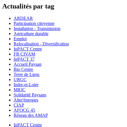
Actualités par tag
ARDEAR
Participation citoyenne
Installation - Transmission
Agriculture durable
Emploi
Relocalisation - Diversification
InPACT Centre
FR CIVAM
InPACT 37
Accueil Paysan
Bio Centre
Terre de Liens
URGC
Indre-et-Loire
MRJC
Solidarité Paysans
Alter'énergies
CIAP
AFOCG 45
Réseau des AMAP
InPACT Centre