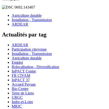
Agriculture durable
Installation - Transmission
ARDEAR
Actualités par tag
ARDEAR
Participation citoyenne
Installation - Transmission
Agriculture durable
Emploi
Relocalisation - Diversification
InPACT Centre
FR CIVAM
InPACT 37
Accueil Paysan
Bio Centre
Terre de Liens
URGC
Indre-et-Loire
MRJC