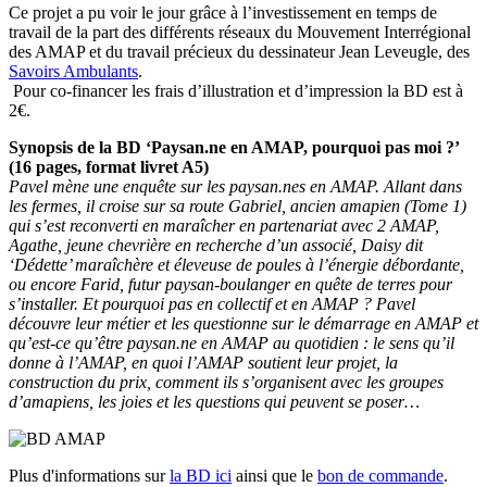
Ce projet a pu voir le jour grâce à l’investissement en temps de
travail de la part des différents réseaux du Mouvement Interrégional
des AMAP et du travail précieux du dessinateur Jean Leveugle, des
Savoirs Ambulants
.
Pour co-financer les frais d’illustration et d’impression la BD est à
2€.
Synopsis de la BD ‘Paysan.ne en AMAP, pourquoi pas moi ?’
(16 pages, format livret A5)
Pavel mène une enquête sur les paysan.nes en AMAP. Allant dans
les fermes, il croise sur sa route
Gabriel,
ancien amapien (Tome 1)
qui s’est reconverti en maraîcher en partenariat avec 2 AMAP,
Agathe
, jeune chevrière en recherche d’un associé,
Daisy
dit
‘Dédette’ maraîchère et éleveuse de poules à l’énergie débordante,
ou encore
Farid
, futur paysan-boulanger en quête de terres pour
s’installer. Et pourquoi pas en collectif et en AMAP ? Pavel
découvre leur métier et les questionne sur le démarrage en AMAP et
qu’est-ce qu’être paysan.ne en AMAP au quotidien : le sens qu’il
donne à l’AMAP, en quoi l’AMAP soutient leur projet, la
construction du prix, comment ils s’organisent avec les groupes
d’amapiens, les joies et les questions qui peuvent se poser…
Plus d'informations sur
la BD ici
ainsi que le
bon de commande
.