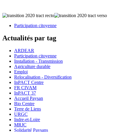
Participation citoyenne
Actualités par tag
ARDEAR
Participation citoyenne
Installation - Transmission
Agriculture durable
Emploi
Relocalisation - Diversification
InPACT Centre
FR CIVAM
InPACT 37
Accueil Paysan
Bio Centre
Terre de Liens
URGC
Indre-et-Loire
MRJC
Solidarité Paysans