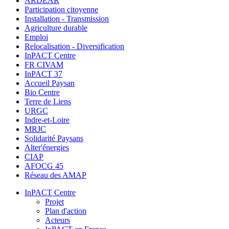
ARDEAR
Participation citoyenne
Installation - Transmission
Agriculture durable
Emploi
Relocalisation - Diversification
InPACT Centre
FR CIVAM
InPACT 37
Accueil Paysan
Bio Centre
Terre de Liens
URGC
Indre-et-Loire
MRJC
Solidarité Paysans
Alter'énergies
CIAP
AFOCG 45
Réseau des AMAP
InPACT Centre
Projet
Plan d'action
Acteurs