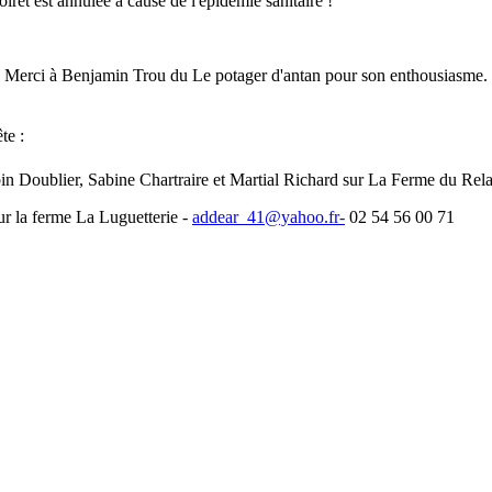
ret est annulée à cause de l'épidémie sanitaire !
 Merci à Benjamin Trou du Le potager d'antan pour son enthousiasme. N
te :
n Doublier, Sabine Chartraire et Martial Richard sur La Ferme du Rela
r la ferme La Luguetterie -
addear_41@yahoo.fr-
02 54 56 00 71