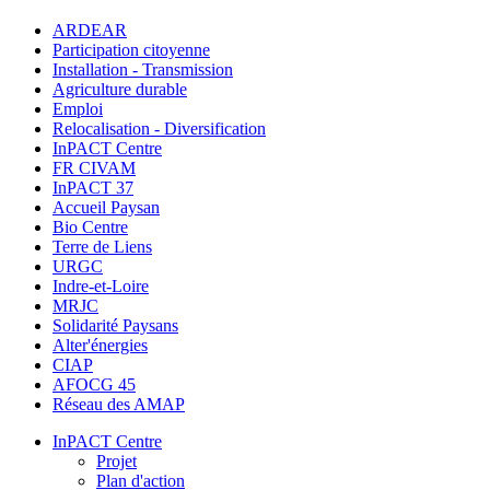
ARDEAR
Participation citoyenne
Installation - Transmission
Agriculture durable
Emploi
Relocalisation - Diversification
InPACT Centre
FR CIVAM
InPACT 37
Accueil Paysan
Bio Centre
Terre de Liens
URGC
Indre-et-Loire
MRJC
Solidarité Paysans
Alter'énergies
CIAP
AFOCG 45
Réseau des AMAP
InPACT Centre
Projet
Plan d'action