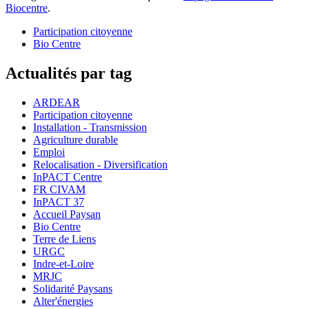
Biocentre
.
Participation citoyenne
Bio Centre
Actualités par tag
ARDEAR
Participation citoyenne
Installation - Transmission
Agriculture durable
Emploi
Relocalisation - Diversification
InPACT Centre
FR CIVAM
InPACT 37
Accueil Paysan
Bio Centre
Terre de Liens
URGC
Indre-et-Loire
MRJC
Solidarité Paysans
Alter'énergies