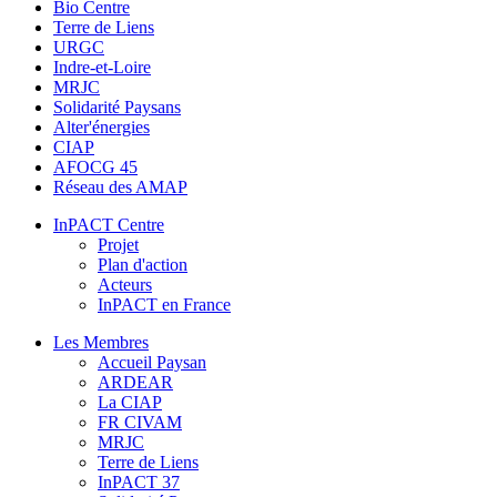
Bio Centre
Terre de Liens
URGC
Indre-et-Loire
MRJC
Solidarité Paysans
Alter'énergies
CIAP
AFOCG 45
Réseau des AMAP
InPACT Centre
Projet
Plan d'action
Acteurs
InPACT en France
Les Membres
Accueil Paysan
ARDEAR
La CIAP
FR CIVAM
MRJC
Terre de Liens
InPACT 37