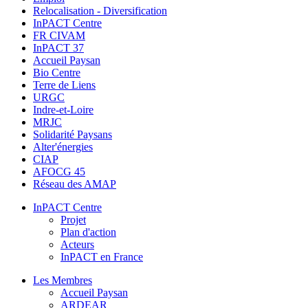
Relocalisation - Diversification
InPACT Centre
FR CIVAM
InPACT 37
Accueil Paysan
Bio Centre
Terre de Liens
URGC
Indre-et-Loire
MRJC
Solidarité Paysans
Alter'énergies
CIAP
AFOCG 45
Réseau des AMAP
InPACT Centre
Projet
Plan d'action
Acteurs
InPACT en France
Les Membres
Accueil Paysan
ARDEAR