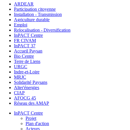
ARDEAR
Participation citoyenne
Installation - Transmission
Agriculture durable
Emploi
Relocalisation - Diversification
InPACT Centre
FR CIVAM
InPACT 37
Accueil Paysan
Bio Centre
Terre de Liens
URGC
Indre-et-Loire
MRJC
Solidarité Paysans
Alter'énergies
CIAP
AFOCG 45
Réseau des AMAP
InPACT Centre
Projet
Plan d'action
Acteurs