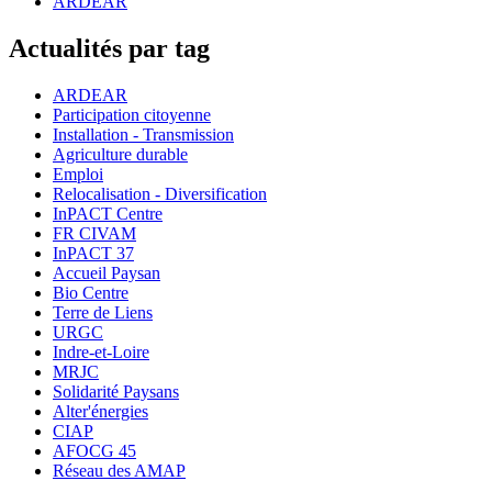
ARDEAR
Actualités par tag
ARDEAR
Participation citoyenne
Installation - Transmission
Agriculture durable
Emploi
Relocalisation - Diversification
InPACT Centre
FR CIVAM
InPACT 37
Accueil Paysan
Bio Centre
Terre de Liens
URGC
Indre-et-Loire
MRJC
Solidarité Paysans
Alter'énergies
CIAP
AFOCG 45
Réseau des AMAP