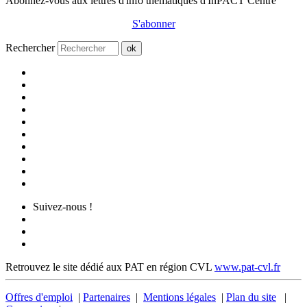
Abonnez-vous aux lettres d'info thématiques d'InPACT Centre
S'abonner
Rechercher
ok
Suivez-nous !
Retrouvez le site dédié aux PAT en région CVL
www.pat-cvl.fr
Offres d'emploi
|
Partenaires
|
Mentions légales
|
Plan du site
|