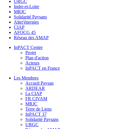
URGC
Indre-et-Loire
MRJC
Solidarité Paysans
Alter'énergies
CIAP
AFOCG 45
Réseau des AMAP
InPACT Centre
Projet
Plan d'action
Acteurs
InPACT en France
Les Membres
Accueil Paysan
ARDEAR
La CIAP
FR CIVAM
MRJC
Terre de Liens
InPACT 37
Solidarité Paysans
URGC