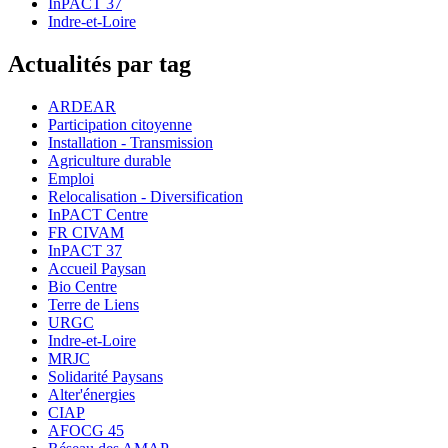
InPACT 37
Indre-et-Loire
Actualités par tag
ARDEAR
Participation citoyenne
Installation - Transmission
Agriculture durable
Emploi
Relocalisation - Diversification
InPACT Centre
FR CIVAM
InPACT 37
Accueil Paysan
Bio Centre
Terre de Liens
URGC
Indre-et-Loire
MRJC
Solidarité Paysans
Alter'énergies
CIAP
AFOCG 45