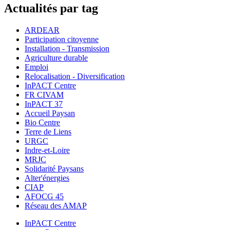
Actualités par tag
ARDEAR
Participation citoyenne
Installation - Transmission
Agriculture durable
Emploi
Relocalisation - Diversification
InPACT Centre
FR CIVAM
InPACT 37
Accueil Paysan
Bio Centre
Terre de Liens
URGC
Indre-et-Loire
MRJC
Solidarité Paysans
Alter'énergies
CIAP
AFOCG 45
Réseau des AMAP
InPACT Centre