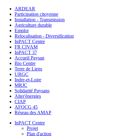
ARDEAR
Participation citoyenne
Installation - Transmission
Agriculture durable
Emploi
Relocalisation - Diversification
InPACT Centre
FR CIVAM
InPACT 37
Accueil Paysan
Bio Centre
Terre de Liens
URGC
Indre-et-Loire
MRJC
Solidarité Paysans
Alter'énergies
CIAP
AFOCG 45
Réseau des AMAP
InPACT Centre
Projet
Plan d'action