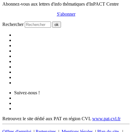
Abonnez-vous aux lettres d'info thématiques d'InPACT Centre
S'abonner
Rechercher
ok
Suivez-nous !
Retrouvez le site dédié aux PAT en région CVL
www.pat-cvl.fr
Offres d'emploi
|
Partenaires
|
Mentions légales
|
Plan du site
|