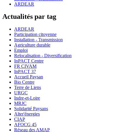
ARDEAR
Actualités par tag
ARDEAR
Participation citoyenne
Installation - Transmission
Agriculture durable
Emploi
Relocalisation - Diversification
InPACT Centre
FR CIVAM
InPACT 37
Accueil Paysan
Bio Centre
Terre de Liens
URGC
Indre-et-Loire
MRJC
Solidarité Paysans
Alter'énergies
CIAP
AFOCG 45
Réseau des AMAP