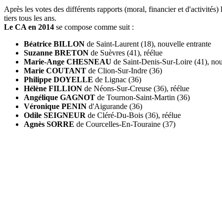
Après les votes des différents rapports (moral, financier et d'activités
tiers tous les ans.
Le CA en 2014
se compose comme suit :
B
éatrice BILLON
de Saint-Laurent (18), nouvelle entrante
Suzanne BRETON
de Suèvres (41), réélue
Marie-Ange CHESNEAU
de Saint-Denis-Sur-Loire (41), nou
Marie COUTANT
de Clion-Sur-Indre (36)
Philippe DOYELLE
de Lignac (36)
Hélène FILLION
de Néons-Sur-Creuse (36), réélue
Angélique GAGNOT
de Tournon-Saint-Martin (36)
Véronique PENIN
d'Aigurande (36)
Odile SEIGNEUR
de Cléré-Du-Bois (36), réélue
Agnès SORRE
de Courcelles-En-Touraine (37)