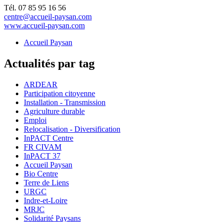
Tél. 07 85 95 16 56
centre@accueil-paysan.com
www.accueil-paysan.com
Accueil Paysan
Actualités par tag
ARDEAR
Participation citoyenne
Installation - Transmission
Agriculture durable
Emploi
Relocalisation - Diversification
InPACT Centre
FR CIVAM
InPACT 37
Accueil Paysan
Bio Centre
Terre de Liens
URGC
Indre-et-Loire
MRJC
Solidarité Paysans