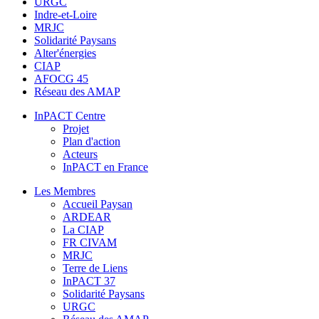
URGC
Indre-et-Loire
MRJC
Solidarité Paysans
Alter'énergies
CIAP
AFOCG 45
Réseau des AMAP
InPACT Centre
Projet
Plan d'action
Acteurs
InPACT en France
Les Membres
Accueil Paysan
ARDEAR
La CIAP
FR CIVAM
MRJC
Terre de Liens
InPACT 37
Solidarité Paysans
URGC