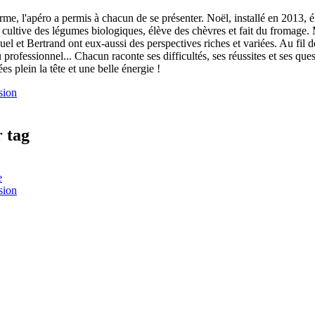
erme, l'apéro a permis à chacun de se présenter. Noël, installé en 2013, é
 cultive des légumes biologiques, élève des chèvres et fait du fromage. 
 et Bertrand ont eux-aussi des perspectives riches et variées. Au fil de l
au professionnel... Chacun raconte ses difficultés, ses réussites et ses q
es plein la tête et une belle énergie !
sion
r tag
e
sion