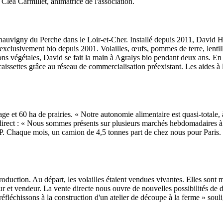
e Cléa Carmillet, animatrice de l'association.
Chauvigny du Perche dans le Loir-et-Cher. Installé depuis 2011, David H
clusivement bio depuis 2001. Volailles, œufs, pommes de terre, lentilles,
 végétales, David se fait la main à Agralys bio pendant deux ans. En 2011
aissettes grâce au réseau de commercialisation préexistant. Les aides à l
ge et 60 ha de prairies. « Notre autonomie alimentaire est quasi-totale,
en direct : « Nous sommes présents sur plusieurs marchés hebdomadaires 
aque mois, un camion de 4,5 tonnes part de chez nous pour Paris. Il
roduction. Au départ, les volailles étaient vendues vivantes. Elles sont 
et vendeur. La vente directe nous ouvre de nouvelles possibilités de di
 réfléchissons à la construction d'un atelier de découpe à la ferme » sou