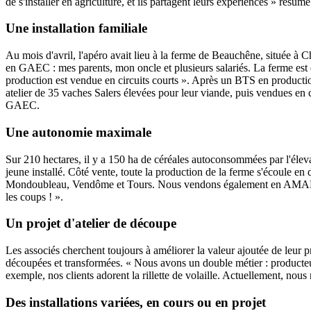
de s'installer en agriculture, et ils partagent leurs expériences » résum
Une installation familiale
Au mois d'avril, l'apéro avait lieu à la ferme de Beauchêne, située à 
en GAEC : mes parents, mon oncle et plusieurs salariés. La ferme est ex
production est vendue en circuits courts ». Après un BTS en productions
atelier de 35 vaches Salers élevées pour leur viande, puis vendues en c
GAEC.
Une autonomie maximale
Sur 210 hectares, il y a 150 ha de céréales autoconsommées par l'éleva
jeune installé. Côté vente, toute la production de la ferme s'écoule 
Mondoubleau, Vendôme et Tours. Nous vendons également en AMAP. Ch
les coups ! ».
Un projet d'atelier de découpe
Les associés cherchent toujours à améliorer la valeur ajoutée de leur p
découpées et transformées. « Nous avons un double métier : producteur 
exemple, nos clients adorent la rillette de volaille. Actuellement, nous
Des installations variées, en cours ou en projet