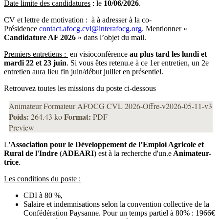
Date limite des candidatures
: le
10/06/2026
.
CV et lettre de motivation : à à adresser à la co-
Présidence
contact.afocg.cvl@interafocg.org
.
Mentionner «
Candidature AF 2026
» dans l’objet du mail.
Premiers entretiens :
en visioconférence
au plus tard les lundi et
mardi 22 et 23 juin
. Si vous êtes retenu.e à ce 1er entretien, un 2e
entretien aura lieu fin juin/début juillet en présentiel.
Retrouvez toutes les missions du poste ci-dessous
Animateur Formateur AFOCG CVL 2026-Offre-v2026-05-11-v3
Poids:
Format:
264.43 ko
PDF
Preview
L'
Association pour le Développement de l’Emploi Agricole et
Rural de l'Indre
(
ADEARI
) est à la recherche d'un.e
Animateur-
trice
.
Les conditions du poste :
CDI à 80 %,
Salaire et indemnisations selon la convention collective de la
Confédération Paysanne. Pour un temps partiel à 80% : 1966€