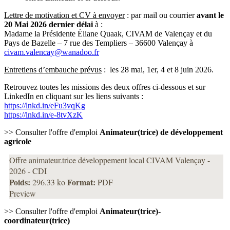
Lettre de motivation et CV à envoyer
: par mail ou courrier
avant le
20 Mai 2026 dernier délai
à :
Madame la Présidente Éliane Quaak, CIVAM de Valençay et du
Pays de Bazelle – 7 rue des Templiers – 36600 Valençay à
civam.valencay@wanadoo.fr
Entretiens d’embauche prévus
: les 28 mai, 1er, 4 et 8 juin 2026.
Retrouvez toutes les missions des deux offres ci-dessous et sur
LinkedIn en cliquant sur les liens suivants :
https://lnkd.in/eFu3vqKg
https://lnkd.in/e-8tvXzK
>> Consulter l'offre d'emploi
Animateur(trice) de développement
agricole
Offre animateur.trice développement local CIVAM Valençay -
2026 - CDI
Poids:
Format:
296.33 ko
PDF
Preview
>> Consulter l'offre d'emploi
Animateur(trice)-
coordinateur(trice)