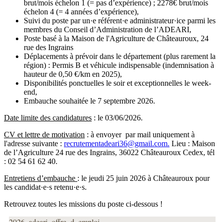
brut/mois échelon 1 (= pas d’expérience) ; 2278€ brut/mois
échelon 4 (= 4 années d’expérience),
Suivi du poste par un·e référent·e administrateur·ice parmi les
membres du Conseil d’Administration de l’ADEARI,
Poste basé à la Maison de l'Agriculture de Châteauroux, 24
rue des Ingrains
Déplacements à prévoir dans le département (plus rarement la
région) : Permis B et véhicule indispensable (indemnisation à
hauteur de 0,50 €/km en 2025),
Disponibilités ponctuelles le soir et exceptionnelles le week-
end,
Embauche souhaitée le 7 septembre 2026.
Date limite des candidatures
: le 03/06/2026.
CV et lettre de motivation
: à envoyer par mail uniquement à
l'adresse suivante :
recrutementadeari36@gmail.com
.
Lieu : Maison
de l’Agriculture 24 rue des Ingrains, 36022 Châteauroux Cedex, tél
: 02 54 61 62 40.
Entretiens d’embauche
: le jeudi 25 juin 2026 à Châteauroux pour
les candidat·e·s retenu·e·s.
Retrouvez toutes les missions du poste ci-dessous !
2026_adeari_offre_d_emploi