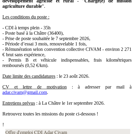
développement agricole et rural
- "
Chargé(e) de mission
agriculture durable
".
Les conditions du poste :
- CDI à temps plein - 35h
- Poste basé à la Châtre (36400),
- Prise de poste souhaitée le 7 septembre 2026,
- Période d’essai 3 mois, renouvelable 1 fois,
- Rémunération selon convention collective CIVAM - environ 2 271
€ brut sans expérience,
- Permis B et véhicule indispensables, frais kilométriques
remboursés (0,52 €/km).
Date limite des candidatures
: le 23 août 2026.
CV et lettre de motivation
: à adresser par mail à
adar.civam@gmail.com
.
Entretiens prévus
: à La Châtre le 1er septembre 2026.
Retrouvez toutes les missions du poste ci-dessous !
!
Offre d'emploi CDI Adar Civam