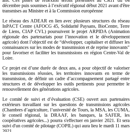
ans. Ces pistes de réflexion seront présentées au CRIT du 04
décembre puis soumises à l’exécutif régional début 2021 avant d'être
transmises au Ministre et à la Commission européenne
Le réseau des ADEAR en lien avec plusieurs structures du réseau
InPACT Centre (AFOCG 45, Solidarité Paysans, BioCentre, Terre
de Liens, CIAP CVL) poursuivent le projet ARPIDA (Animation
régionale des partenariats pour l’innovation et le développement
agricole) dont l’objectif est de “développer, capitaliser et diffuser les
connaissances sur les modes de transmission et de reprise innovants"
pour favoriser et faciliter les transmissions en région Centre-Val de
Loire.
Ce projet est d’une durée de deux ans, a pour objectif de valoriser
les transmissions réussies, les territoires innovants en terme de
transmission, de définir un cadre d’accompagnement partagé entre
structures et de développer les outils pertinents pour permettre le
renouvellement des générations agricoles.
Le comité de suivi et d’évaluation (CSE) ouvert aux partenaires
extérieurs travaillant sur les questions de transmissions agricoles
(Chambres d’agriculture, l’université de Tours, la MSA, les CUMA,
le conseil régional, la DRAAF, les banques, la SAFER, les
coopératives agricoles...) pourra s'effectuer en janvier 2021. Et sera
suivi d'un comité de pilotage (COPIL) qui aura lieu le mardi 11 mars
2021.