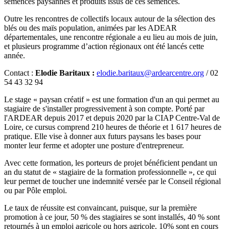
semences paysannes et produits issus de ces semences.
Outre les rencontres de collectifs locaux autour de la sélection des
blés ou des maïs population, animées par les ADEAR
départementales, une rencontre régionale a eu lieu au mois de juin,
et plusieurs programme d’action régionaux ont été lancés cette
année.
Contact :
Elodie Baritaux :
elodie.baritaux@ardearcentre.org
/ 02
54 43 32 94
Le stage « paysan créatif » est une formation d'un an qui permet au
stagiaire de s'installer progressivement à son compte. Porté par
l'ARDEAR depuis 2017 et depuis 2020 par la CIAP Centre-Val de
Loire, ce cursus comprend 210 heures de théorie et 1 617 heures de
pratique. Elle vise à donner aux futurs paysans les bases pour
monter leur ferme et adopter une posture d'entrepreneur.
Avec cette formation, les porteurs de projet bénéficient pendant un
an du statut de « stagiaire de la formation professionnelle », ce qui
leur permet de toucher une indemnité versée par le Conseil régional
ou par Pôle emploi.
Le taux de réussite est convaincant, puisque, sur la première
promotion à ce jour, 50 % des stagiaires se sont installés, 40 % sont
retournés à un emploi agricole ou hors agricole. 10% sont en cours