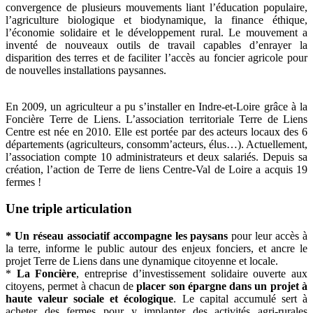
convergence de plusieurs mouvements liant l’éducation populaire,
l’agriculture biologique et biodynamique, la finance éthique,
l’économie solidaire et le développement rural. Le mouvement a
inventé de nouveaux outils de travail capables d’enrayer la
disparition des terres et de faciliter l’accès au foncier agricole pour
de nouvelles installations paysannes.
En 2009, un agriculteur a pu s’installer en Indre-et-Loire grâce à la
Foncière Terre de Liens. L’association territoriale Terre de Liens
Centre est née en 2010. Elle est portée par des acteurs locaux des 6
départements (agriculteurs, consomm’acteurs, élus…). Actuellement,
l’association compte 10 administrateurs et deux salariés. Depuis sa
création, l’action de Terre de liens Centre-Val de Loire a acquis 19
fermes !
Une triple articulation
* Un réseau associatif
accompagne les paysans
pour leur accès à
la terre, informe le public autour des enjeux fonciers, et ancre le
projet Terre de Liens dans une dynamique citoyenne et locale.
*
La Foncière
, entreprise d’investissement solidaire ouverte aux
citoyens, permet à chacun de
placer son épargne dans un projet à
haute valeur sociale et écologique
. Le capital accumulé sert à
acheter des fermes pour y implanter des activités agri-rurales