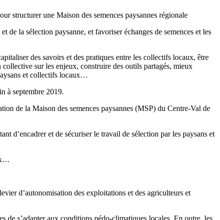
pour structurer une Maison des semences paysannes régionale
t de la sélection paysanne, et favoriser échanges de semences et les
taliser des savoirs et des pratiques entre les collectifs locaux, être
ollective sur les enjeux, construire des outils partagés, mieux
paysans et collectifs locaux…
in à septembre 2019.
uration de la Maison des semences paysannes (MSP) du Centre-Val de
ant d’encadrer et de sécuriser le travail de sélection par les paysans et
aux…
evier d’autonomisation des exploitations et des agriculteurs et
s de s’adapter aux conditions pédo-climatiques locales. En outre, les