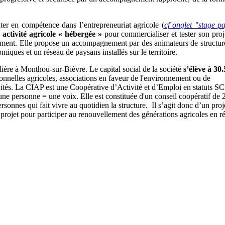
r en compétence dans l’entrepreneuriat agricole (
cf onglet "stage p
n activité agricole « hébergée »
pour commercialiser et tester son proj
ssement. Elle propose un accompagnement par des animateurs de structur
ques et un réseau de paysans installés sur le territoire.
ière à Monthou-sur-Bièvre. Le capital social de la société
s’élève à 30
ionnelles agricoles, associations en faveur de l'environnement ou de
tivités. La CIAP est une Coopérative d’Activité et d’Emploi en statuts S
 une personne = une voix. Elle est constituée d'un conseil coopératif de 
ersonnes qui fait vivre au quotidien la structure. Il s’agit donc d’un proj
projet pour participer au renouvellement des générations agricoles en r