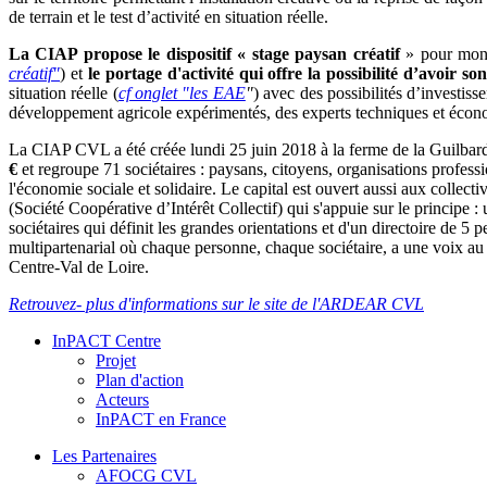
de terrain et le test d’activité en situation réelle.
La CIAP propose le dispositif « stage paysan créatif
» pour monte
créatif"
) et
le portage d'activité qui offre la possibilité d’avoir so
situation réelle (
cf onglet "les EAE
"
) avec des possibilités d’investi
développement agricole expérimentés, des experts techniques et économi
La CIAP CVL a été créée lundi 25 juin 2018 à la ferme de la Guilbard
€
et regroupe 71 sociétaires : paysans, citoyens, organisations profess
l'économie sociale et solidaire. Le capital est ouvert aussi aux collec
(Société Coopérative d’Intérêt Collectif) qui s'appuie sur le principe :
sociétaires qui définit les grandes orientations et d'un directoire de 5 p
multipartenarial où chaque personne, chaque sociétaire, a une voix au 
Centre-Val de Loire.
Retrouvez- plus d'informations sur le site de l'ARDEAR CVL
InPACT Centre
Projet
Plan d'action
Acteurs
InPACT en France
Les Partenaires
AFOCG CVL