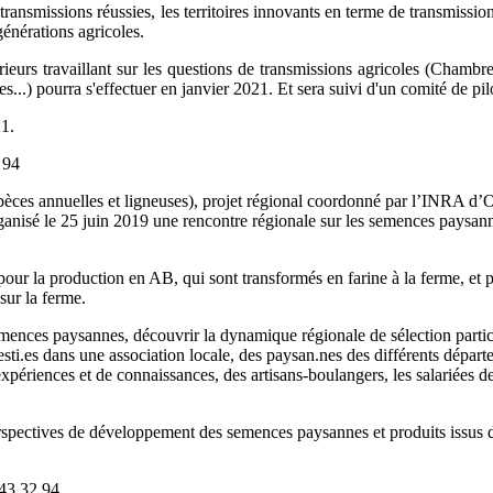
 transmissions réussies, les territoires innovants en terme de transmiss
générations agricoles.
rieurs travaillant sur les questions de transmissions agricoles (Chambr
...) pourra s'effectuer en janvier 2021. Et sera suivi d'un comité de p
21.
 94
spèces annuelles et ligneuses), projet régional coordonné par l’INRA d’
nisé le 25 juin 2019 une rencontre régionale sur les semences paysanne
 pour la production en AB, qui sont transformés en farine à la ferme, et
sur la ferme.
ences paysannes, découvrir la dynamique régionale de sélection participa
esti.es dans une association locale, des paysan.nes des différents départ
che d’expériences et de connaissances, des artisans-boulangers, les sa
perspectives de développement des semences paysannes et produits issus 
43 32 94