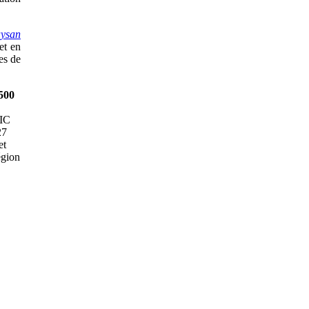
aysan
et en
es de
.500
CIC
27
et
égion