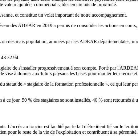
te valeur ajoutée, commercialisables en circuits de proximité.
ysanne, et constitue un volet important de notre accompagnement.
éseau des ADEAR en 2019 a permis de consolider les actions en cours, 
blés ou des maïs population, animées par les ADEAR départementales, une
 43 32 94
stagiaire de s'installer progressivement à son compte. Porté par l'ARDE
le vise à donner aux futurs paysans les bases pour monter leur ferme et
du statut de « stagiaire de la formation professionnelle », ce qui leur 
n à ce jour, 50 % des stagiaires se sont installés, 40 % sont retournés à
. L'accès au foncier est facilité par le fait d'être identifié sur le terri
ien pour le reste de la vie de l'exploitation et contribuent à sa pérennité.