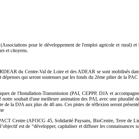
Associations pour le développement de l'emploi agricole et rural) et
rs et citoyens.
l'ARDEAR du Centre-Val de Loire et des ADEAR se sont mobilisés dans l
s et dépenses qui seront soutenues par les fonds du 2ème pilier de la P
ues de l'Installation-Transmission (PAI, CEPPP, DJA et accompagnemen
pelé notre souhait d'une meilleure animation des PAI, avec une pluralit
ure de la DJA aux plus de 40 ans. Ces pistes de réflexion seront présen
nne
InPACT Centre (AFOCG 45, Solidarité Paysans, BioCentre, Terre de L
’objectif est de “développer, capitaliser et diffuser les connaissances 