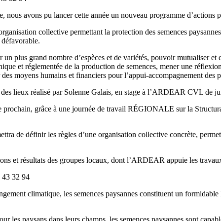
ie, nous avons pu lancer cette année un nouveau programme d’actions 
anisation collective permettant la protection des semences paysannes e
 défavorable.
 un plus grand nombre d’espèces et de variétés, pouvoir mutualiser et capi
ique et réglementée de la production de semences, mener une réflexion c
tenir des moyens humains et financiers pour l’appui-accompagnement des 
des lieux réalisé par Solenne Galais, en stage à l’ARDEAR CVL de ju
bre prochain, grâce à une journée de travail RÉGIONALE sur la Struct
ttra de définir les règles d’une organisation collective concrète, permett
ions et résultats des groupes locaux, dont l’ARDEAR appuie les trav
 43 32 94
angement climatique, les semences paysannes constituent un formidable l
pour les paysans dans leurs champs, les semences paysannes sont capable