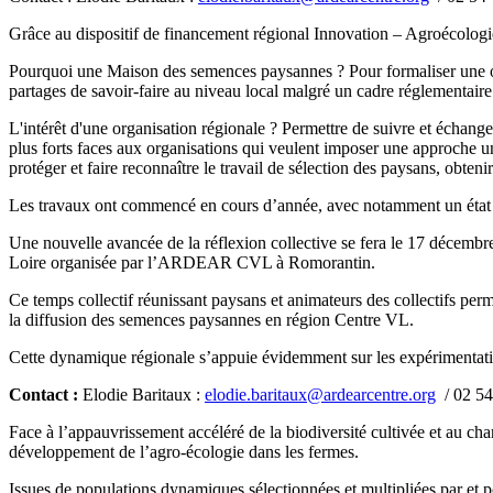
Grâce au dispositif de financement régional Innovation – Agroécolog
Pourquoi une Maison des semences paysannes ? Pour formaliser une org
partages de savoir-faire au niveau local malgré un cadre réglementaire
L'intérêt d'une organisation régionale ? Permettre de suivre et échanger
plus forts faces aux organisations qui veulent imposer une approche un
protéger et faire reconnaître le travail de sélection des paysans, ob
Les travaux ont commencé en cours d’année, avec notamment un état 
Une nouvelle avancée de la réflexion collective se fera le 17 décem
Loire organisée par l’ARDEAR CVL à Romorantin.
Ce temps collectif réunissant paysans et animateurs des collectifs perme
la diffusion des semences paysannes en région Centre VL.
Cette dynamique régionale s’appuie évidemment sur les expérimentat
Contact :
Elodie Baritaux :
elodie.baritaux@ardearcentre.org
/ 02 54
Face à l’appauvrissement accéléré de la biodiversité cultivée et au ch
développement de l’agro-écologie dans les fermes.
Issues de populations dynamiques sélectionnées et multipliées par et 