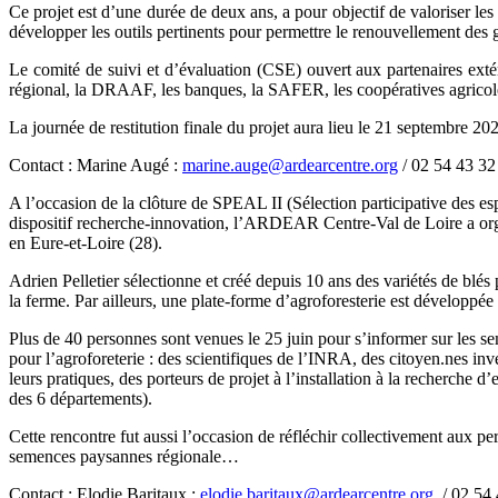
Ce projet est d’une durée de deux ans, a pour objectif de valoriser les
développer les outils pertinents pour permettre le renouvellement des 
Le comité de suivi et d’évaluation (CSE) ouvert aux partenaires exté
régional, la DRAAF, les banques, la SAFER, les coopératives agricoles
La journée de restitution finale du projet aura lieu le 21 septembre 20
Contact : Marine Augé :
marine.auge@ardearcentre.org
/ 02 54 43 32
A l’occasion de la clôture de SPEAL II (Sélection participative des e
dispositif recherche-innovation, l’ARDEAR Centre-Val de Loire a orga
en Eure-et-Loire (28).
Adrien Pelletier sélectionne et créé depuis 10 ans des variétés de blés
la ferme. Par ailleurs, une plate-forme d’agroforesterie est développée 
Plus de 40 personnes sont venues le 25 juin pour s’informer sur les sem
pour l’agroforeterie : des scientifiques de l’INRA, des citoyen.nes inv
leurs pratiques, des porteurs de projet à l’installation à la recher
des 6 départements).
Cette rencontre fut aussi l’occasion de réfléchir collectivement aux 
semences paysannes régionale…
Contact :
Elodie Baritaux :
elodie.baritaux@ardearcentre.org
/ 02 54 