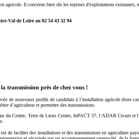
n agricole. Il concerne bien sûr les reprises d'exploitations existantes, m
tre-Val de Loire au 02 54 43 32 94
t la transmission près de chez vous !
ivée de nouveaux profils de candidats à l’installation agricole (hors cad
métier d’agriculteur et permettre des transmissions.
ne du Centre, Terre de Liens Centre, InPACT 37, l’ADAR Civam et l
e.
est de faciliter des installations et des transmissions en agriculture pay
açon progressive et sécurisée par un accompagnement rapproché, de la form