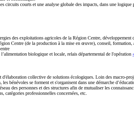
es circuits courts et une analyse globale des impacts, dans une logique p
es des exploitations agricoles de la Région Centre, développement des 
gion Centre (de la production à la mise en œuvre), conseil, formation,
Centre
r l’alimentation biologique et locale, relais départemental de l'opération
et d'élaboration collective de solutions écologiques. Loin des macro-proje
n, les bénévoles se forment et s'organisent dans une démarche d’éducati
réseau des personnes et des structures afin de mutualiser les connaissanc
ons, catégories professionnelles concernées, etc.