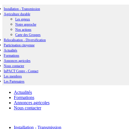
Installation - Transmission
Agriculture durable
Les enjeux
Notre approche
Nos actions
Carte des Groupes
Relocalisation - Diversification
Participation citoyenne
Actualités
Formations
Annonces agricoles
Nous contacter
InPACT Centre - Contact
Les membres
Les Partenaires
Actualités
Formations
Annonces agricoles
Nous contacter
Installation - Transmission