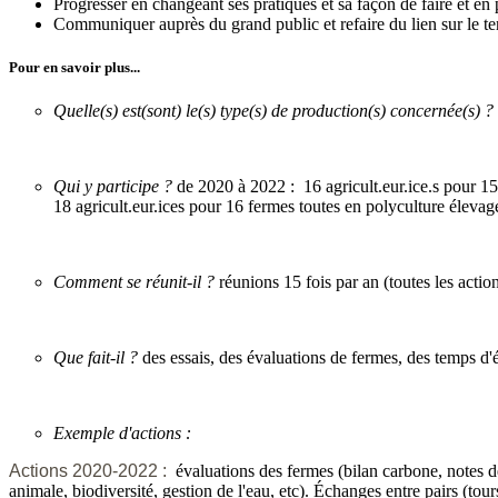
Progresser en changeant ses pratiques et sa façon de faire et en 
Communiquer auprès du grand public et refaire du lien sur le terri
Pour en savoir plus...
Quelle(s) est(sont) le(s) type(s) de production(s) concernée(s) ?
Qui y participe ?
de 2020 à 2022 : 16 agricult.eur.ice.s pour 15 
18 agricult.eur.ices pour 16 fermes toutes en polyculture élevag
Comment se réunit-il ?
réunions 15 fois par an (toutes les acti
Que fait-il ?
des essais, des évaluations de fermes, des temps d'
Exemple d'actions :
Actions 2020-2022 :
évaluations des fermes (bilan carbone, notes 
animale, biodiversité, gestion de l'eau, etc). Échanges entre pairs (to