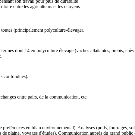
pensant son travail pour plus de durabilité
toire entre les agriculteurs et les citoyens
toutes (principalement polyculture-élevage).
fermes dont 14 en polyculture élevage (vaches allaitantes, brebis, chèvre
e.
ons confondues).
échanges entre pairs, de la communication, etc.
de préférences en bilan environnemental)
. A
nalyses (poils, fourrages, sol
urs de plaine, voyages d'études). Communication auprès du grand public (