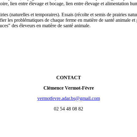
ritoire, lien entre élevage et bocage, lien entre élevage et alimentation hu
ries (naturelles et temporaires). Essais (récolte et semis de prairies nat
r les problématiques de chaque ferme en matière de santé animale et ges
tuces" des éleveurs en matière de santé animale.
CONTACT
Clémence Vermot-Fèvre
vermotfevre.adar.bs@gmail.com
02 54 48 08 82